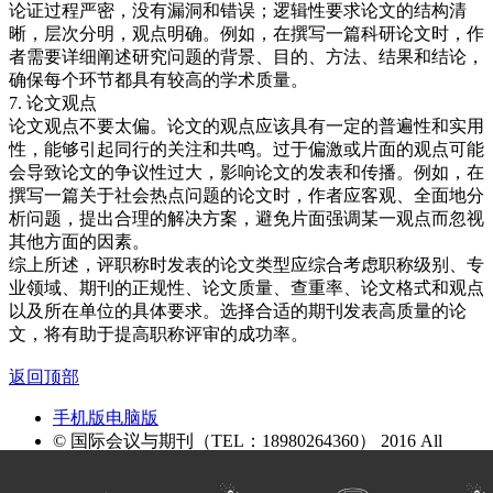
论证过程严密，没有漏洞和错误；逻辑性要求论文的结构清
晰，层次分明，观点明确。例如，在撰写一篇科研论文时，作
者需要详细阐述研究问题的背景、目的、方法、结果和结论，
确保每个环节都具有较高的学术质量。
7.
论文观点
论文观点不要太偏。论文的观点应该具有一定的普遍性和实用
性，能够引起同行的关注和共鸣。过于偏激或片面的观点可能
会导致论文的争议性过大，影响论文的发表和传播。例如，在
撰写一篇关于社会热点问题的论文时，作者应客观、全面地分
析问题，提出合理的解决方案，避免片面强调某一观点而忽视
其他方面的因素。
综上所述，评职称时发表的论文类型应综合考虑职称级别、专
业领域、期刊的正规性、论文质量、查重率、论文格式和观点
以及所在单位的具体要求。选择合适的期刊发表高质量的论
文，将有助于提高职称评审的成功率。
返回顶部
手机版
电脑版
© 国际会议与期刊（TEL：18980264360） 2016 All
Rights Reserved.
蜀ICP备2024093999号-1