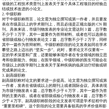
省级的工程技术类普刊上发表关于某个具体工程项目的经验总
结或技术改进的小论文。
2.
中级职称
对于中级职称而言，论文需为独立撰写或第一作者，并且要发
表在市级及以上的学术期刊上，而且必须是正规出版的 CN 期
刊。具体来说，市级刊物发表的专业论文需达到 3 篇，总字数
不少于 3 万字，其中一篇要作为答辩材料。或者也可以选择在
省部级或核心刊物发表论文 2 篇，总字数不少于 2 万字，同样
其中一篇作为答辩材料。中级职称阶段的论文发表如同在学术
攀登之路上迈出的 “坚实一步”。此时，要求论文不仅要有一
定的学术深度和广度，还要能够体现作者在专业领域的独立思
考和创新能力。例如，在医学领域，中级职称的医生可能会在
市级以上的医学期刊上发表关于某种疾病的临床治疗经验或研
究成果的论文。
3.
副高级职称
副高级职称对论文的要求进一步提高。论文需为独立撰写或第
一作者，发表在省级或以上的期刊上或者国际会议。具体表现
为市级刊物发表 6 篇，总字数不少于 6 万字，其中一篇作为答
辩的主要内容。或者在省部级或核心刊物发表 4 篇，总字数不
少于 4 万字。副高级职称阶段的论文发表可谓是学术征程中的
“重要里程碑”。这个阶段的论文需要具备较高的学术价值和影