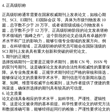
4.
正高级职称
正高级职称通常需要在国家权威期刊上发表论文，如核心期
刊、SCI、EI期刊
、EI国际会议
等。具体为市级刊物发表 10
篇，总字数不少于 20 万字。或者省部级或核心刊物发表 6
篇，总字数不少于 12 万字。正高级职称阶段的论文发表堪称
学术领域的 “巅峰之作”。这个阶段的论文必须具有卓越的学
术水平和广泛的影响力，能够引领专业领域的发展方向。例
如，在科研领域，正高级职称的研究员可能会在国际顶级的
SCI 期刊上发表具有重大创新和突破的研究论文。
5.
期刊的正规性
选择投稿期刊一定要是正规学术期刊，拥有 CN 号、ISSN 号
的双刊号期刊。这是确保论文发表的合法性和权威性的重要保
障。从专业角度来看，正规学术期刊经过严格的审核和筛选，
能够保证论文的质量和学术水平。期刊信息可在新闻出版总
署、知网、维普等权威平台检索到，这为作者提供了便捷的查
询渠道，确保所选择的期刊具有较高的可信度。
6.
论文质量
论文必须具备相应的学术水平，如科学性、严谨性、逻辑性
等。这是论文被录用的基本前提。科学性要求论文的研究方法
和数据准确可靠，能够经得起同行的检验；严谨性要求论文的