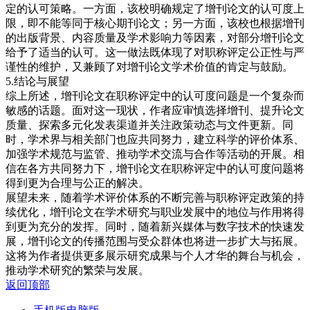
定的认可策略。一方面，该校明确规定了增刊论文的认可度上
限，即不能等同于核心期刊论文；另一方面，该校也根据增刊
的出版背景、内容质量及学术影响力等因素，对部分增刊论文
给予了适当的认可。这一做法既体现了对职称评定公正性与严
谨性的维护，又兼顾了对增刊论文学术价值的肯定与鼓励。
5.结论与展望
综上所述，增刊论文在职称评定中的认可度问题是一个复杂而
敏感的话题。面对这一现状，作者应审慎选择增刊、提升论文
质量、探索多元化发表渠道并关注政策动态与文件更新。同
时，学术界与相关部门也应共同努力，建立科学的评价体系、
加强学术规范与监管、推动学术交流与合作等活动的开展。相
信在各方共同努力下，增刊论文在职称评定中的认可度问题将
得到更为合理与公正的解决。
展望未来，随着学术评价体系的不断完善与职称评定政策的持
续优化，增刊论文在学术研究与职业发展中的地位与作用将得
到更为充分的发挥。同时，随着新兴媒体与数字技术的快速发
展，增刊论文的传播范围与受众群体也将进一步扩大与拓展。
这将为作者提供更多展示研究成果与个人才华的舞台与机会，
推动学术研究的繁荣与发展。
返回顶部