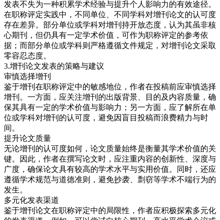
发表不失为一种积累学术经验与提升个人影响力的有效途径。
在职称评定实践中，不同单位、不同学科对增刊论文的认可度
存在差异。部分单位或学科对增刊持开放态度，认为其虽非核
心期刊，但仍具有一定学术价值，可作为职称评定的参考依
据；而部分单位或学科则严格遵循文件规定，对增刊论文采取
零容忍态度。
3.增刊论文发表的策略与建议
审慎选择增刊
鉴于增刊在职称评定中的敏感地位，作者在投稿前应审慎选择
增刊。一方面，应关注增刊的出版背景、目的及内容质量，确
保其具有一定的学术价值与影响力；另一方面，应了解所在单
位或学科对增刊的认可度，避免因盲目投稿而浪费精力与时
间。
提升论文质量
无论增刊的认可度如何，论文质量始终是衡量其学术价值的关
键。因此，作者在撰写论文时，应注重内容的创新性、深度与
广度，确保论文具有较高的学术水平与实用价值。同时，还应
遵循学术规范与道德准则，避免抄袭、剽窃等学术不端行为的
发生。
多元化发表渠道
鉴于增刊论文在职称评定中的局限性，作者应积极探索多元化