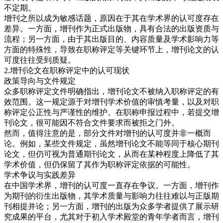
不定期。
增刊之所以成为敏感话题，原因在于其在学术界的认可度存在
差异。一方面，增刊作为正式出版物，具有合法的出版资质与
流程；另一方面，由于其出版目的、内容质量及学术影响力等
方面的特殊性，导致在职称评定等关键环节上，增刊论文的认
可度往往受到质疑。
2.增刊论文在职称评定中的认可现状
政策导向与文件规定
众多职称评定文件明确指出，增刊论文不被纳入职称评定的有
效范围。这一规定源于对增刊学术价值的审慎考量，以及对职
称评定公正性与严谨性的维护。在职称申报过程中，若提交增
刊论文，很可能因不符合文件要求而被拒之门外。
然而，值得注意的是，部分文件对增刊的认可度并非一概而
论。例如，某些文件规定，虽然增刊论文不能等同于核心期刊
论文，但仍可视为普通期刊论文，从而在某种程度上降低了其
学术价值，但仍保留了其作为职称评定依据的可能性。
学术争议与实践差异
在中国学术界，增刊的认可度一直存在争议。一方面，增刊作
为期刊的衍生出版物，其学术质量与影响力往往难以与正版期
刊相提并论；另一方面，增刊的出版为众多学者提供了展示研
究成果的平台，尤其对于初入学术殿堂的青年学者而言，增刊